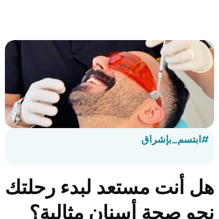
#ابتسم_بإشراق
هل أنت مستعد لبدء رحلتك
نحو صحة أسنان مثالية؟