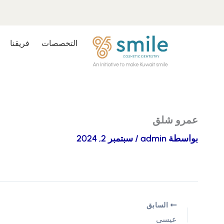
خطي
لى
لمحتوى
التخصصات
فريقنا
عمرو شلق
بواسطة
admin
/
سبتمبر 2, 2024
السابق
عيسى