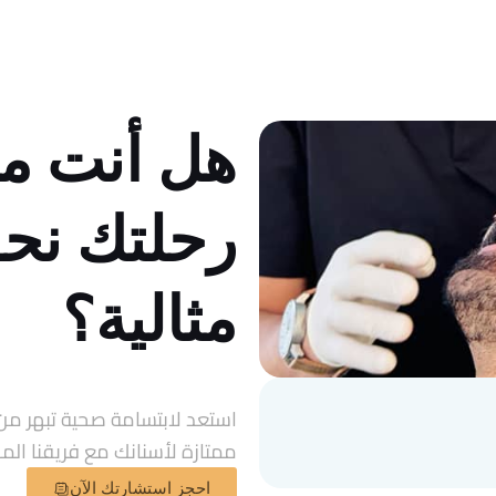
هل أنت مس
رحلتك نح
مثالية؟
استعد لابتسامة صحية تبهر من 
ممتازة لأسنانك مع فريقنا ال
احجز استشارتك الآن