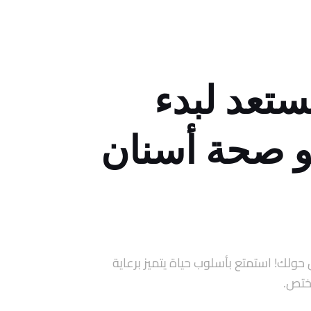
تعد لبدء
و صحة أسنان
حولك! استمتع بأسلوب حياة يتميز برعاية
مختص.