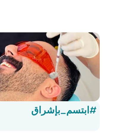
#ابتسم_بإشراق